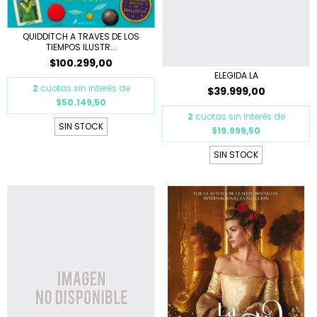
QUIDDITCH A TRAVES DE LOS
TIEMPOS ILUSTR...
$100.299,00
ELEGIDA LA
2
cuotas sin interés de
$39.999,00
$50.149,50
2
cuotas sin interés de
SIN STOCK
$19.999,50
SIN STOCK