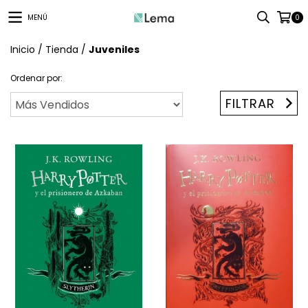
MENÚ
0
Inicio
/
Tienda
/
Juveniles
Ordenar por:
FILTRAR