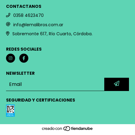
CONTACTANOS
0358 4623470
info@lemalibros.com.ar
Sobremonte 617, Río Cuarto, Córdoba.
REDES SOCIALES
NEWSLETTER
SEGURIDAD Y CERTIFICACIONES