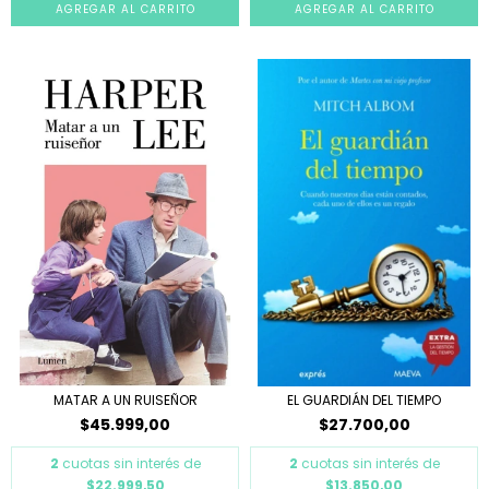
MATAR A UN RUISEÑOR
EL GUARDIÁN DEL TIEMPO
$45.999,00
$27.700,00
2
cuotas sin interés de
2
cuotas sin interés de
$22.999,50
$13.850,00