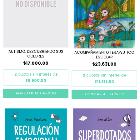
AUTISMO. DESCUBRIENDO SUS
ACOMPAÑAMIENTO TERAPEUTICO
COLORES
ESCOLAR
$17.000,00
$23.631,00
2
cuotas sin interés de
2
cuotas sin interés de
$8.500,00
$11.815,50