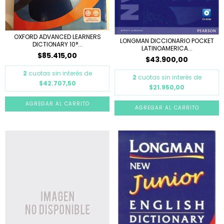
OXFORD ADVANCED LEARNERS
LONGMAN DICCIONARIO POCKET
DICTIONARY 10°...
LATINOAMERICA...
$85.415,00
$43.900,00
2
cuotas sin interés de
2
cuotas sin interés de
$42.707,50
$21.950,00