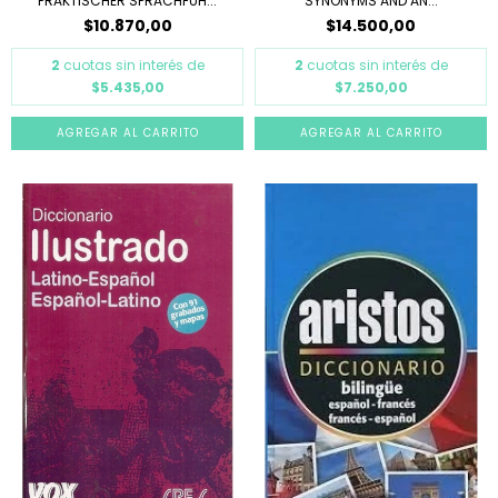
PRAKTISCHER SPRACHFUH...
SYNONYMS AND AN...
$10.870,00
$14.500,00
2
cuotas sin interés de
2
cuotas sin interés de
$5.435,00
$7.250,00