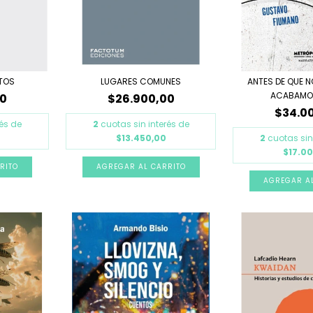
TOS
LUGARES COMUNES
ANTES DE QUE N
ACABAMOS
00
$26.900,00
$34.0
rés de
2
cuotas sin interés de
$13.450,00
2
cuotas sin
$17.0