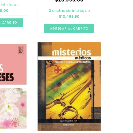
 interés de
50,00
2
cuotas sin interés de
$13.499,50