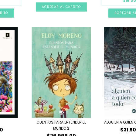
$15.0
CUENTOS PARA ENTENDER EL
ALGUIEN A QUIEN
MUNDO 2
00
$31.5
$26.999,00