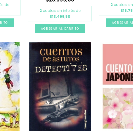
rés de
2
cuotas sin
2
cuotas sin interés de
$15.7
$13.499,50