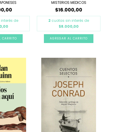
APONESES
MISTERIOS MEDICOS
00,00
$16.000,00
 interés de
2
cuotas sin interés de
50,00
$8.000,00