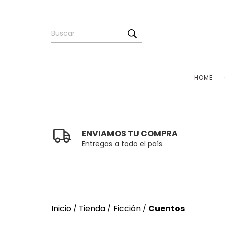
HOME
ENVIAMOS TU COMPRA
Entregas a todo el país.
Inicio
Tienda
Ficción
Cuentos
/
/
/