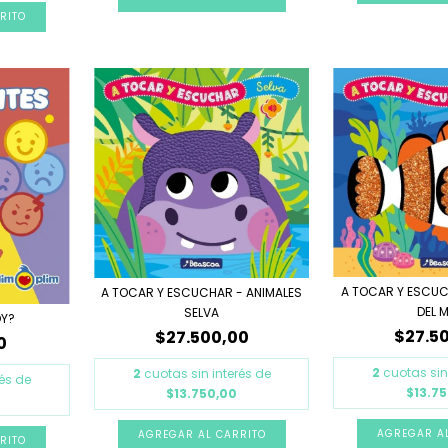
A TOCAR Y ESCUC
A TOCAR Y ESCUCHAR - ANIMALES
DEL 
SELVA
OY?
$27.5
$27.500,00
0
2
cuotas sin
2
cuotas sin interés de
rés de
$13.7
$13.750,00