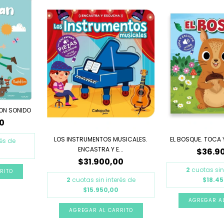
ON SONIDO
0
LOS INSTRUMENTOS MUSICALES.
EL BOSQUE. TOCA
rés de
ENCASTRA Y E...
$36.9
$31.900,00
2
cuotas sin
2
cuotas sin interés de
$18.4
$15.950,00