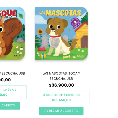
 Y ESCUCHA. USB
LAS MASCOTAS. TOCA Y
ESCUCHA. USB
00,00
$36.900,00
 interés de
50,00
2
cuotas sin interés de
$18.450,00