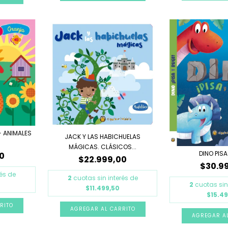
 ANIMALES
JACK Y LAS HABICHUELAS
MÁGICAS. CLÁSICOS...
DINO PISA
0
$22.999,00
$30.9
rés de
2
cuotas sin interés de
2
cuotas sin
$11.499,50
$15.4