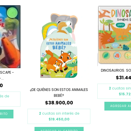
DINOSAURIOS. S
ESCAPE -
$31.4
...
00
2
cuotas sin
¿DE QUIÉNES SON ESTOS ANIMALES
$15.7
BEBÉ?
rés de
$38.900,00
2
cuotas sin interés de
$19.450,00