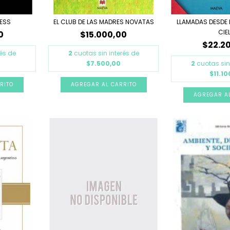
NESS
EL CLUB DE LAS MADRES NOVATAS
LLAMADAS DESDE E
CIE
0
$15.000,00
$22.2
rés de
2
cuotas sin interés de
$7.500,00
2
cuotas sin
$11.10