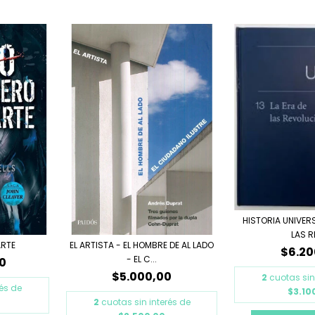
HISTORIA UNIVERSA
LAS RE
ARTE
EL ARTISTA - EL HOMBRE DE AL LADO
$6.20
- EL C...
0
$5.000,00
2
cuotas sin
rés de
$3.10
2
cuotas sin interés de