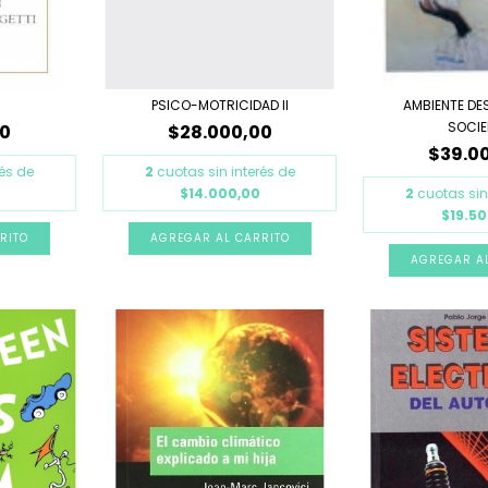
PSICO-MOTRICIDAD II
AMBIENTE DE
SOCI
00
$28.000,00
$39.0
rés de
2
cuotas sin interés de
$14.000,00
2
cuotas sin
$19.5