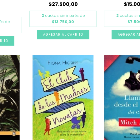
...
$27.500,00
$15.0
0
2
cuotas sin interés de
2
cuotas sin
rés de
$13.750,00
$7.50