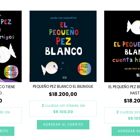
PEQUEÑO PEZ BLANCO EL BILINGUE
EL PEQUEÑO PEZ
CO TIENE
HASTA
...
$18.200,00
$18.2
0
2
cuotas sin interés de
$9.100,00
2
cuotas sin
rés de
$9.10