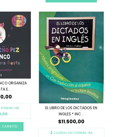
ANCO ORGANIZA
TA E...
00,00
EL LIBRO DE LOS DICTADOS EN
 interés de
INGLES * INC...
0,00
$11.500,00
2
cuotas sin interés de