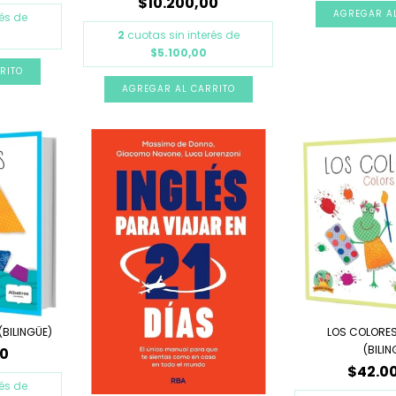
$10.200,00
rés de
2
cuotas sin interés de
$5.100,00
(BILINGÜE)
LOS COLORE
(BILIN
00
$42.0
rés de