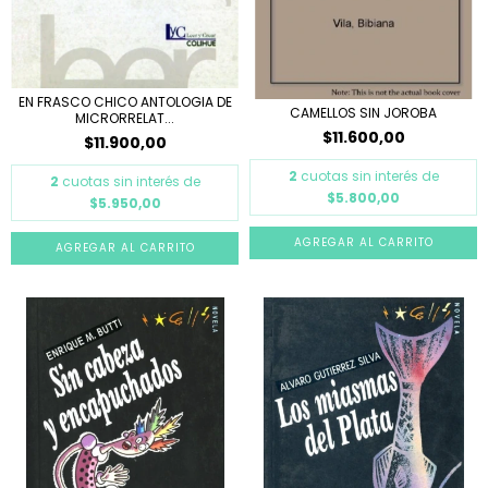
EN FRASCO CHICO ANTOLOGIA DE
CAMELLOS SIN JOROBA
MICRORRELAT...
$11.600,00
$11.900,00
2
cuotas sin interés de
2
cuotas sin interés de
$5.800,00
$5.950,00