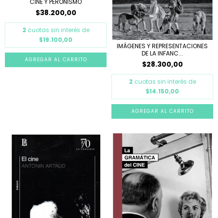
CINE Y PERONISMO
$38.200,00
2
cuotas sin interés de
$19.100,00
IMÁGENES Y REPRESENTACIONES
DE LA INFANC...
$28.300,00
2
cuotas sin interés de
$14.150,00